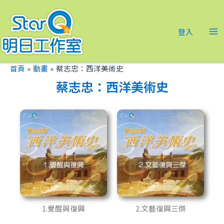
跳
Ma
至
Me
主
登入
要
內
容
首頁
動畫
蔡志忠：西洋美術史
蔡志忠：西洋美術史
1.覺醒與復興
2.文藝復興三傑