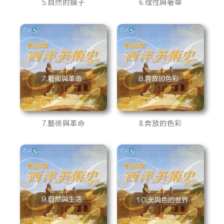
5.自然的鏡子
6.理性與奢華
7.藝術與革命
8.奔放的色彩