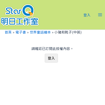
跳
Ma
至
Me
主
登入
要
內
容
首頁
電子書
世界童話繪本
小豬和靴子(中英)
請確認已訂閱此授權內容。
登入