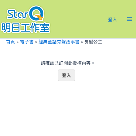
跳
Ma
至
Me
主
登入
要
內
容
首頁
電子書
經典童話有聲故事書
長髮公主
請確認已訂閱此授權內容。
登入