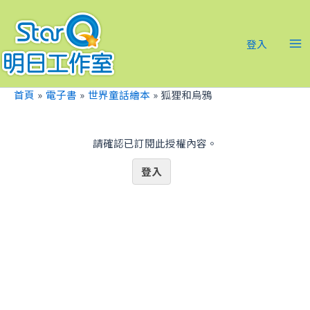
跳
Ma
至
Me
主
登入
要
內
容
首頁
電子書
世界童話繪本
狐狸和烏鴉
請確認已訂閱此授權內容。
登入