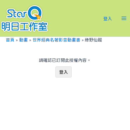
跳
Ma
至
Me
主
登入
要
內
容
首頁
動畫
世界經典名著影音動畫書
綠野仙蹤
請確認已訂閱此授權內容。
登入