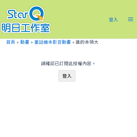
跳
Ma
至
Me
主
登入
要
內
容
首頁
動畫
童話繪本影音動畫
誰的本領大
請確認已訂閱此授權內容。
登入