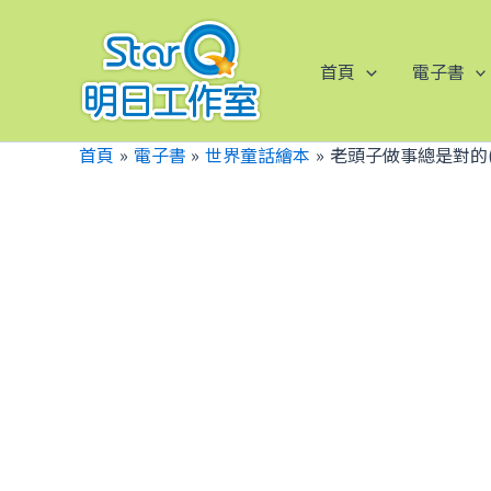
跳
至
主
首頁
電子書
要
內
首頁
電子書
世界童話繪本
老頭子做事總是對的(
容