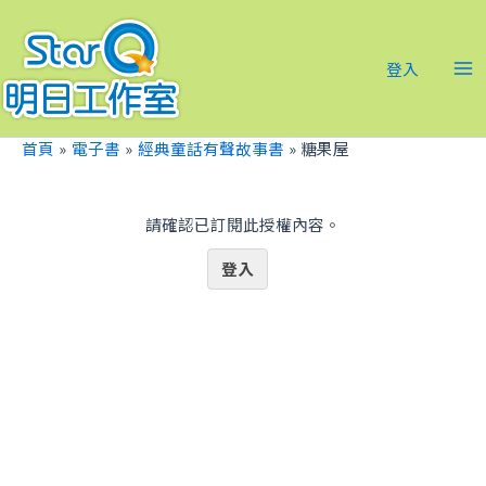
跳
Ma
至
Me
主
登入
要
內
容
首頁
電子書
經典童話有聲故事書
糖果屋
請確認已訂閱此授權內容。
登入