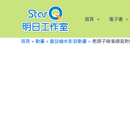
跳
至
主
首頁
電子書
要
內
首頁
動畫
童話繪本影音動畫
老頭子做事總是對的
容