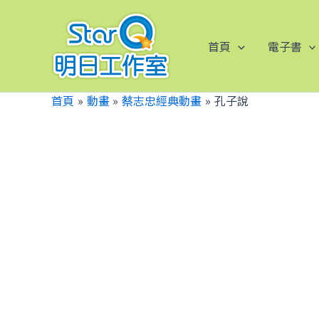
跳
至
主
首頁
電子書
要
內
首頁
動畫
蔡志忠經典動畫
孔子說
容