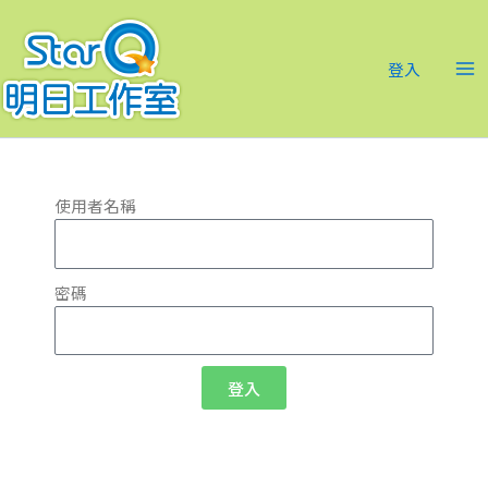
跳
Ma
至
Me
主
登入
要
內
容
使用者名稱
密碼
登入